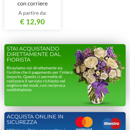
con corriere
A partire da:
€ 12,90
STAI ACQUISTANDO
DIRETTAMENTE DAL
FIORISTA
Riceviamo noi direttamente sia
l’ordine che il pagamento per l’intero
importo. Questo ci permette di
realizzare il servizio richiesto nel
migliore dei modi, con reciproca
soddisfazione.
ACQUISTA ONLINE IN
SICUREZZA