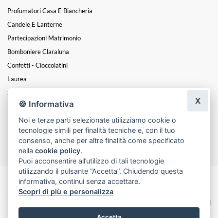
Profumatori Casa E Biancheria
Candele E Lanterne
Partecipazioni Matrimonio
Bomboniere Claraluna
Confetti - Cioccolatini
Laurea
San Valentino
X
🍪 Informativa
Festa Della Mamma
Noi e terze parti selezionate utilizziamo cookie o
Natale
tecnologie simili per finalità tecniche e, con il tuo
Funebre
consenso, anche per altre finalità come specificato
nella
cookie policy
.
Puoi acconsentire all’utilizzo di tali tecnologie
utilizzando il pulsante “Accetta”. Chiudendo questa
informativa, continui senza accettare.
Made with
by
Infoser.it
-
Realizzazione Siti ecommerce per Fioristi
- ©
Scopri di più e personalizza
2026
Privacy Policy
Cookie Policy
Termini e Condizioni
Accetta