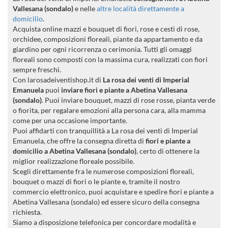
Vallesana (sondalo)
e nelle
altre località direttamente a
domicilio
.
Acquista online mazzi e bouquet di fiori, rose e cesti di rose,
orchidee, composizioni floreali, piante da appartamento e da
giardino per ogni ricorrenza o cerimonia. Tutti gli omaggi
floreali sono composti con la massima cura, realizzati con fiori
sempre freschi.
Con larosadeiventishop.it di
La rosa dei venti di Imperial
Emanuela
puoi
inviare fiori e piante a Abetina Vallesana
(sondalo)
. Puoi inviare bouquet, mazzi di rose rosse, pianta verde
o fiorita, per regalare emozioni alla persona cara, alla mamma
come per una occasione importante.
Puoi affidarti con tranquillità a La rosa dei venti di Imperial
Emanuela, che offre la consegna diretta di
fiori e piante a
domicilio a Abetina Vallesana (sondalo)
, certo di ottenere la
miglior realizzazione floreale possibile.
Scegli direttamente fra le numerose composizioni floreali,
bouquet o mazzi di fiori o le piante e, tramite il nostro
commercio elettronico, puoi acquistare e spedire fiori e piante a
Abetina Vallesana (sondalo) ed essere sicuro della consegna
richiesta.
Siamo a disposizione telefonica per concordare modalità e