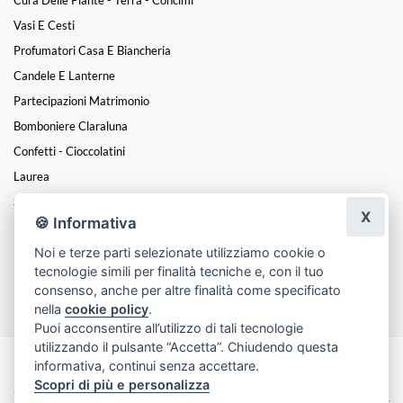
Cura Delle Piante - Terra - Concimi
Vasi E Cesti
Profumatori Casa E Biancheria
Candele E Lanterne
Partecipazioni Matrimonio
Bomboniere Claraluna
Confetti - Cioccolatini
Laurea
San Valentino
X
🍪 Informativa
Festa Della Mamma
Noi e terze parti selezionate utilizziamo cookie o
Natale
tecnologie simili per finalità tecniche e, con il tuo
Funebre
consenso, anche per altre finalità come specificato
nella
cookie policy
.
Puoi acconsentire all’utilizzo di tali tecnologie
utilizzando il pulsante “Accetta”. Chiudendo questa
informativa, continui senza accettare.
Made with
by
Infoser.it
-
Realizzazione Siti ecommerce per Fioristi
- ©
Scopri di più e personalizza
2026