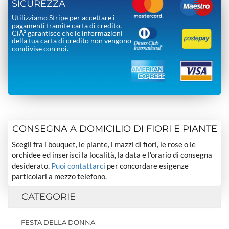
SICUREZZA
Utilizziamo Stripe per accettare i
pagamenti tramite carta di credito.
CiÃ² garantisce che le informazioni
della tua carta di credito non vengono
condivise con noi.
CONSEGNA A DOMICILIO DI FIORI E PIANTE
Scegli fra i bouquet, le piante, i mazzi di fiori, le rose o le
orchidee ed inserisci la località, la data e l’orario di consegna
desiderato.
Puoi contattarci
per concordare esigenze
particolari a mezzo telefono.
CATEGORIE
FESTA DELLA DONNA