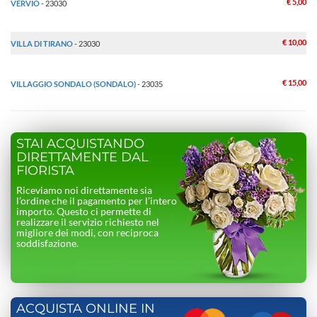
€ 5,00
VERVIO
- 23030
€ 10,00
VILLA DI TIRANO
- 23030
€ 15,00
VILLAGGIO SONDALO (SONDALO)
- 23035
STAI ACQUISTANDO
DIRETTAMENTE DAL
FIORISTA
Riceviamo noi direttamente sia
l’ordine che il pagamento per l’intero
importo. Questo ci permette di
realizzare il servizio richiesto nel
migliore dei modi, con reciproca
soddisfazione.
ACQUISTA ONLINE IN