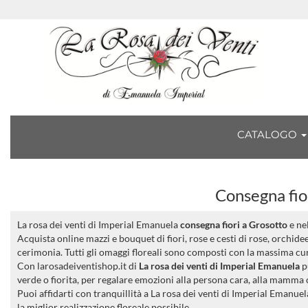
CATALOGO
Consegna fior
La rosa dei venti di Imperial Emanuela
consegna fiori a Grosotto
e ne
Acquista online mazzi e bouquet di fiori, rose e cesti di rose, orchid
cerimonia. Tutti gli omaggi floreali sono composti con la massima cura
Con larosadeiventishop.it di
La rosa dei venti di Imperial Emanuela
p
verde o fiorita, per regalare emozioni alla persona cara, alla mamm
Puoi affidarti con tranquillità a La rosa dei venti di Imperial Emanuel
la miglior realizzazione floreale possibile.