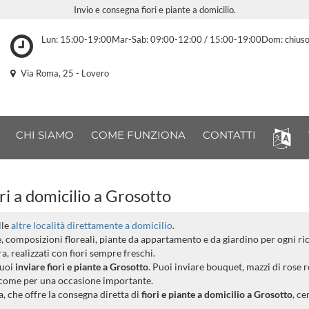
Invio e consegna fiori e piante a domicilio.
Lun: 15:00-19:00Mar-Sab: 09:00-12:00 / 15:00-19:00Dom: chius
Via Roma, 25 - Lovero
CHI SIAMO
COME FUNZIONA
CONTATTI
i a domicilio a Grosotto
lle
altre località direttamente a domicilio
.
ee, composizioni floreali, piante da appartamento e da giardino per ogni ri
, realizzati con fiori sempre freschi.
uoi
inviare fiori e piante a Grosotto
. Puoi inviare bouquet, mazzi di rose r
a come per una occasione importante.
a, che offre la consegna diretta di
fiori e piante a domicilio a Grosotto
, ce