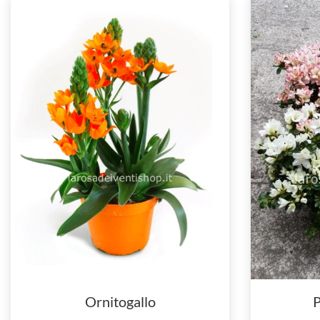
Ornitogallo
P