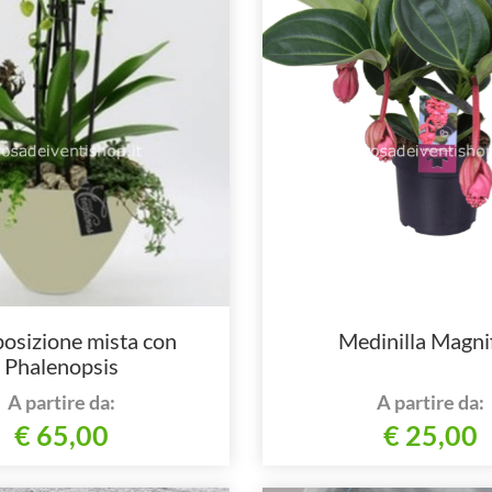
sizione mista con
Medinilla Magni
Phalenopsis
A partire da:
A partire da:
€ 65,00
€ 25,00