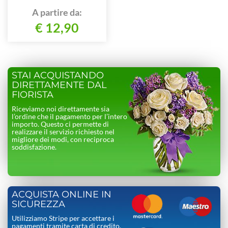
A partire da:
€ 12,90
STAI ACQUISTANDO
DIRETTAMENTE DAL
FIORISTA
Riceviamo noi direttamente sia
l’ordine che il pagamento per l’intero
importo. Questo ci permette di
realizzare il servizio richiesto nel
migliore dei modi, con reciproca
soddisfazione.
ACQUISTA ONLINE IN
SICUREZZA
Utilizziamo Stripe per accettare i
pagamenti tramite carta di credito.