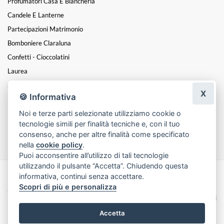
Profumatori Casa E Biancheria
Candele E Lanterne
Partecipazioni Matrimonio
Bomboniere Claraluna
Confetti - Cioccolatini
Laurea
San Valentino
X
🍪 Informativa
Festa Della Mamma
Noi e terze parti selezionate utilizziamo cookie o
Natale
tecnologie simili per finalità tecniche e, con il tuo
Funebre
consenso, anche per altre finalità come specificato
nella
cookie policy
.
Puoi acconsentire all’utilizzo di tali tecnologie
utilizzando il pulsante “Accetta”. Chiudendo questa
informativa, continui senza accettare.
Made with
by
Infoser.it
-
Realizzazione Siti ecommerce per Fioristi
- ©
Scopri di più e personalizza
2026
Privacy Policy
Cookie Policy
Termini e Condizioni
Accetta