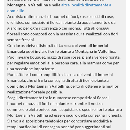
Montagna in Valtellina
e nelle
altre località direttamente a
domicilio
.
Acquista online mazzi e bouquet di fiori, rose e cesti di rose,
orchidee, composizioni floreali, piante da appartamento e da
giardino per ogni ricorrenza o cerimonia. Tutti gli omaggi
floreali sono composti con la massima cura, realizzati con fiori
sempre freschi.
Con larosadeiventishop.it di
La rosa dei venti di Imperial
Emanuela
puoi
inviare fiori e piante a Montagna in Valtellina
.
Puoi inviare bouquet, mazzi di rose rosse, pianta verde o fiorita,
per regalare emozioni alla persona cara, alla mamma come per
una occasione importante.
Puoi affidarti con tranquillità a La rosa dei venti di Imperial
Emanuela, che offre la consegna diretta di
fiori e piante a
domicilio a Montagna in Valtellina
, certo di ottenere la miglior
realizzazione floreale possibile.
Scegli direttamente fra le numerose composizioni floreali,
bouquet o mazzi di fiori o le piante e, tramite il nostro
commercio elettronico, puoi acquistare e spedire fiori e piante a
Montagna in Valtellina ed essere sicuro della consegna richiesta.
Siamo a disposizione telefonica per concordare modalità e
tempi particolari di consegna nonché per suggerimenti sul