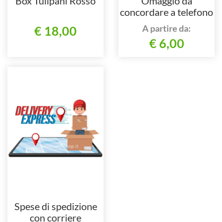
Box Tulipani Rosso
Omaggio da
concordare a telefono
al 3479936611
A partire da:
€ 18,00
€ 6,00
Spese di spedizione
con corriere