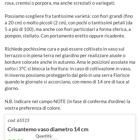
rosa, cremisi o porpora, ma anche screziati o variegati.
Possiamo scegliere fra tantissime varietà: con fiori grandi (fino
a 20 cm) o molto piccoli (2 cm), con pochi o tantissimi petali (da
5 a più di 100), ma anche con fiori particolari a forma sferica, a
pompon, stellato. Con portamento eretto oppure ricadente.
Richiede pochissime cura e può essere coltivato in vaso sul
terrazzo o in piena terra nel giardino per realizzare aiuole o
bordure colorate anche in autunno. Ama le posizioni assolate ma
sotto i 3°C si blocca la fioritura: in caso di coltivazione in vaso,
in inverno possiamo proteggerlo dal gelo in una serra Fiorisce
quando le giornate si accorciano, con meno di 14 ore di luce al
giorno.
N.B. Indicare nel campo NOTE (in fase di conferma d'ordine) la
vostra preferenza di colore.
cod. 65515
Crisantemo vaso diametro 14 cm
Quantità: