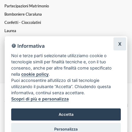
Partecipazioni Matrimonio
Bomboniere Claraluna
Confetti - Cioccolatini
Laurea
San Valentino
X
🍪 Informativa
Festa Della Mamma
Noi e terze parti selezionate utilizziamo cookie o
Natale
tecnologie simili per finalità tecniche e, con il tuo
Funebre
consenso, anche per altre finalità come specificato
nella
cookie policy
.
Puoi acconsentire all’utilizzo di tali tecnologie
utilizzando il pulsante “Accetta”. Chiudendo questa
informativa, continui senza accettare.
Made with
by
Infoser.it
-
Realizzazione Siti ecommerce per Fioristi
- ©
Scopri di più e personalizza
2026
Privacy Policy
Cookie Policy
Termini e Condizioni
Accetta
Personalizza