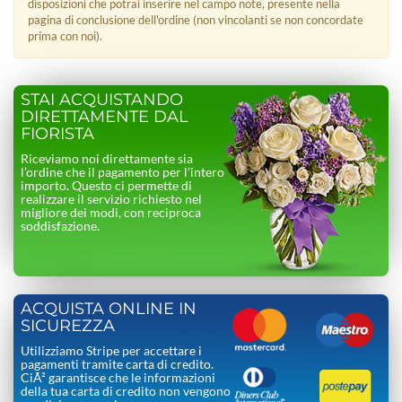
disposizioni che potrai inserire nel campo note, presente nella
pagina di conclusione dell'ordine (non vincolanti se non concordate
prima con noi).
STAI ACQUISTANDO
DIRETTAMENTE DAL
FIORISTA
Riceviamo noi direttamente sia
l’ordine che il pagamento per l’intero
importo. Questo ci permette di
realizzare il servizio richiesto nel
migliore dei modi, con reciproca
soddisfazione.
ACQUISTA ONLINE IN
SICUREZZA
Utilizziamo Stripe per accettare i
pagamenti tramite carta di credito.
CiÃ² garantisce che le informazioni
della tua carta di credito non vengono