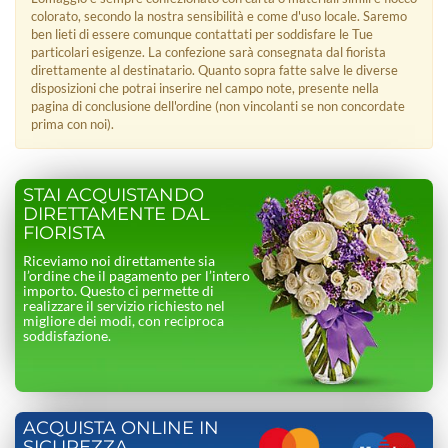
colorato, secondo la nostra sensibilità e come d'uso locale. Saremo
ben lieti di essere comunque contattati per soddisfare le Tue
particolari esigenze. La confezione sarà consegnata dal fiorista
direttamente al destinatario. Quanto sopra fatte salve le diverse
disposizioni che potrai inserire nel campo note, presente nella
pagina di conclusione dell'ordine (non vincolanti se non concordate
prima con noi).
STAI ACQUISTANDO
DIRETTAMENTE DAL
FIORISTA
Riceviamo noi direttamente sia
l’ordine che il pagamento per l’intero
importo. Questo ci permette di
realizzare il servizio richiesto nel
migliore dei modi, con reciproca
soddisfazione.
ACQUISTA ONLINE IN
SICUREZZA