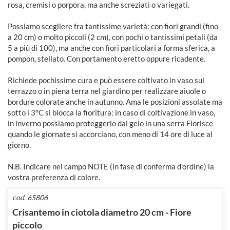
rosa, cremisi o porpora, ma anche screziati o variegati.
Possiamo scegliere fra tantissime varietà: con fiori grandi (fino
a 20 cm) o molto piccoli (2 cm), con pochi o tantissimi petali (da
5 a più di 100), ma anche con fiori particolari a forma sferica, a
pompon, stellato. Con portamento eretto oppure ricadente.
Richiede pochissime cura e può essere coltivato in vaso sul
terrazzo o in piena terra nel giardino per realizzare aiuole o
bordure colorate anche in autunno. Ama le posizioni assolate ma
sotto i 3°C si blocca la fioritura: in caso di coltivazione in vaso,
in inverno possiamo proteggerlo dal gelo in una serra Fiorisce
quando le giornate si accorciano, con meno di 14 ore di luce al
giorno.
N.B. Indicare nel campo NOTE (in fase di conferma d'ordine) la
vostra preferenza di colore.
cod. 65806
Crisantemo in ciotola diametro 20 cm - Fiore
piccolo