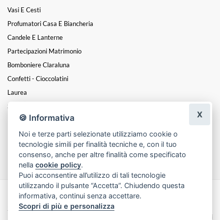
Vasi E Cesti
Profumatori Casa E Biancheria
Candele E Lanterne
Partecipazioni Matrimonio
Bomboniere Claraluna
Confetti - Cioccolatini
Laurea
San Valentino
X
🍪 Informativa
Festa Della Mamma
Noi e terze parti selezionate utilizziamo cookie o
Natale
tecnologie simili per finalità tecniche e, con il tuo
Funebre
consenso, anche per altre finalità come specificato
nella
cookie policy
.
Puoi acconsentire all’utilizzo di tali tecnologie
utilizzando il pulsante “Accetta”. Chiudendo questa
informativa, continui senza accettare.
Made with
by
Infoser.it
-
Realizzazione Siti ecommerce per Fioristi
- ©
Scopri di più e personalizza
2026
Privacy Policy
Cookie Policy
Termini e Condizioni