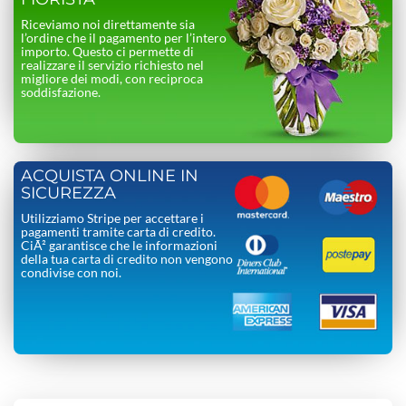
Riceviamo noi direttamente sia
l’ordine che il pagamento per l’intero
importo. Questo ci permette di
realizzare il servizio richiesto nel
migliore dei modi, con reciproca
soddisfazione.
ACQUISTA ONLINE IN
SICUREZZA
Utilizziamo Stripe per accettare i
pagamenti tramite carta di credito.
CiÃ² garantisce che le informazioni
della tua carta di credito non vengono
condivise con noi.